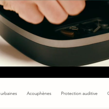
 urbaines
Acouphènes
Protection auditive