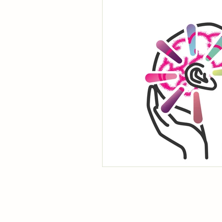
Lecture labiale
01