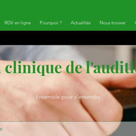
RDV en ligne
Pourquoi ?
Actualités
Nous trouver
 clinique de l'audit
Ensemble pour s'entendre